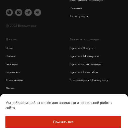
Цветочные композиции
Новинки
Хиты продаж
© 2025 Веранда роз
Цветы
Букеты к поводу
Розы
Букеты к 8 марта
Пионы
Букеты к 14 февраля
Герберы
Букеты ко дню матери
Гортензии
Букеты к 1 сентября
Хризантемы
Композиции к Новому году
Лилии
Обработка персональных данных
Диантусы
Политика конфиденциальности
Мы собираем файлы cookie для аналитики и правильной работы
сайта.
Разработка сайта Saitin
Принять все