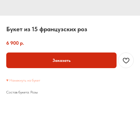
Букет из 15 французских роз
6 900
р.
Заказать
♥ Намекнуть на букет
Состав букета: Розы