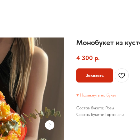
Монобукет из куст
4 300
р.
Заказать
♥ Намекнуть на букет
Состав букета: Розы
Состав букета: Гортензии